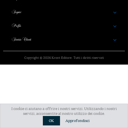
Seguici
Profilo
Servizio Clienti
Copyright © 2026 Kront Editore. Tutti i diritti riservati
I cookie ci aiutano a offrire i nostri servizi. Utilizzando i nostri
servizi, acconsentite al nostro utilizzo dei cookie.
OK
Approfondisci