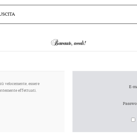
 USCITA
Benvenuto, accedi!
più velocemente, essere
E-ma
dentemente effettuati.
Passwo