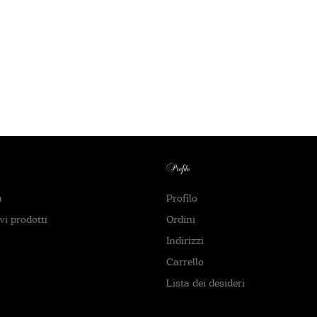
Profilo
a
Profilo
vi prodotti
Ordini
Indirizzi
Carrello
Lista dei desideri