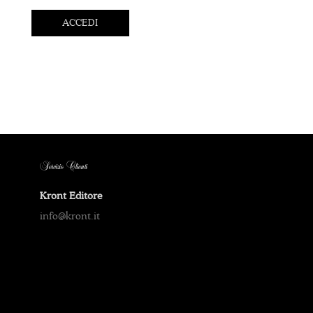
ACCEDI
Servizio Clienti
Kront Editore
info@kront.it