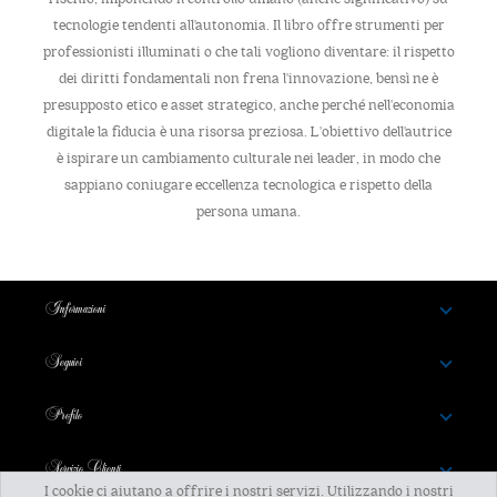
tecnologie tendenti all'autonomia. Il libro offre strumenti per
professionisti illuminati o che tali vogliono diventare: il rispetto
dei diritti fondamentali non frena l'innovazione, bensì ne è
presupposto etico e asset strategico, anche perché nell'economia
digitale la fiducia è una risorsa preziosa. L'obiettivo dell'autrice
è ispirare un cambiamento culturale nei leader, in modo che
sappiano coniugare eccellenza tecnologica e rispetto della
persona umana.
Informazioni
Seguici
Profilo
Servizio Clienti
I cookie ci aiutano a offrire i nostri servizi. Utilizzando i nostri