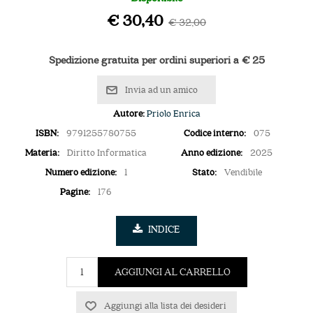
€ 30,40
€ 32,00
Spedizione gratuita per ordini superiori a € 25
Invia ad un amico
Autore:
Priolo Enrica
ISBN:
9791255780755
Codice interno:
075
Materia:
Diritto Informatica
Anno edizione:
2025
Numero edizione:
1
Stato:
Vendibile
Pagine:
176
INDICE
AGGIUNGI AL CARRELLO
Aggiungi alla lista dei desideri