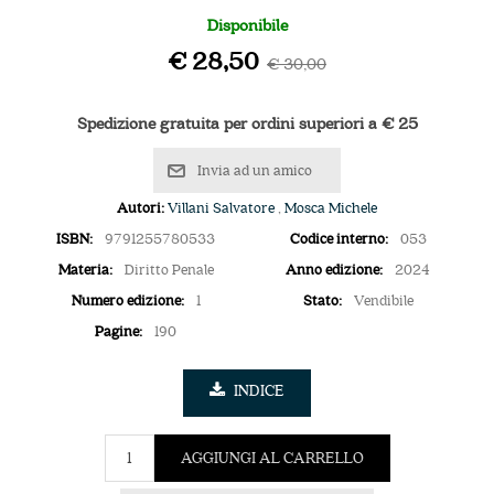
Disponibile
€ 28,50
€ 30,00
Spedizione gratuita per ordini superiori a € 25
Invia ad un amico
Autori:
Villani Salvatore
,
Mosca Michele
ISBN:
9791255780533
Codice interno:
053
Materia:
Diritto Penale
Anno edizione:
2024
Numero edizione:
1
Stato:
Vendibile
Pagine:
190
INDICE
AGGIUNGI AL CARRELLO